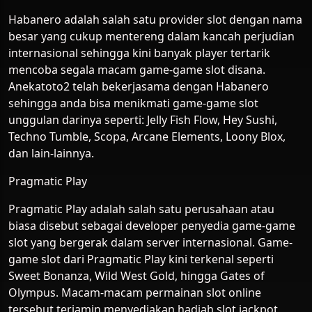
Habanero adalah salah satu provider slot dengan nama
besar yang cukup mentereng dalam kancah perjudian
internasional sehingga kini banyak player tertarik
mencoba segala macam game-game slot disana.
Anekatoto2 telah bekerjasama dengan Habanero
sehingga anda bisa menikmati game-game slot
unggulan darinya seperti: Jelly Fish Flow, Hey Sushi,
Techno Tumble, Scopa, Arcane Elements, Loony Blox,
dan lain-lainnya.
Pragmatic Play
Pragmatic Play adalah salah satu perusahaan atau
biasa disebut sebagai developer penyedia game-game
slot yang bergerak dalam server internasional. Game-
game slot dari Pragmatic Play kini terkenal seperti
Sweet Bonanza, Wild West Gold, hingga Gates of
Olympus. Macam-macam permainan slot online
tersebut terjamin menyediakan hadiah slot jackpot