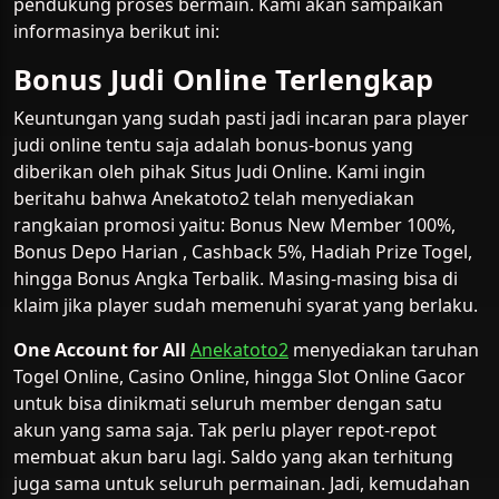
pendukung proses bermain. Kami akan sampaikan
informasinya berikut ini:
Bonus Judi Online Terlengkap
Keuntungan yang sudah pasti jadi incaran para player
judi online tentu saja adalah bonus-bonus yang
diberikan oleh pihak Situs Judi Online. Kami ingin
beritahu bahwa Anekatoto2 telah menyediakan
rangkaian promosi yaitu: Bonus New Member 100%,
Bonus Depo Harian , Cashback 5%, Hadiah Prize Togel,
hingga Bonus Angka Terbalik. Masing-masing bisa di
klaim jika player sudah memenuhi syarat yang berlaku.
One Account for All
Anekatoto2
menyediakan taruhan
Togel Online, Casino Online, hingga Slot Online Gacor
untuk bisa dinikmati seluruh member dengan satu
akun yang sama saja. Tak perlu player repot-repot
membuat akun baru lagi. Saldo yang akan terhitung
juga sama untuk seluruh permainan. Jadi, kemudahan