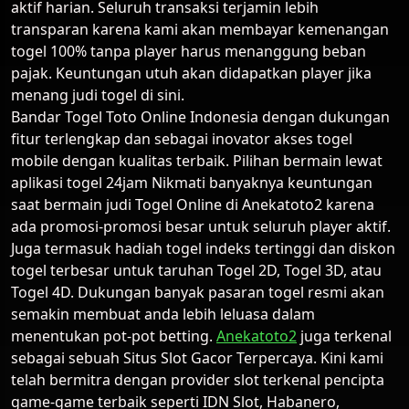
aktif harian. Seluruh transaksi terjamin lebih
transparan karena kami akan membayar kemenangan
togel 100% tanpa player harus menanggung beban
pajak. Keuntungan utuh akan didapatkan player jika
menang judi togel di sini.
Bandar Togel Toto Online Indonesia dengan dukungan
fitur terlengkap dan sebagai inovator akses togel
mobile dengan kualitas terbaik. Pilihan bermain lewat
aplikasi togel 24jam Nikmati banyaknya keuntungan
saat bermain judi Togel Online di Anekatoto2 karena
ada promosi-promosi besar untuk seluruh player aktif.
Juga termasuk hadiah togel indeks tertinggi dan diskon
togel terbesar untuk taruhan Togel 2D, Togel 3D, atau
Togel 4D. Dukungan banyak pasaran togel resmi akan
semakin membuat anda lebih leluasa dalam
menentukan pot-pot betting.
Anekatoto2
juga terkenal
sebagai sebuah Situs Slot Gacor Terpercaya. Kini kami
telah bermitra dengan provider slot terkenal pencipta
game-game terbaik seperti IDN Slot, Habanero,